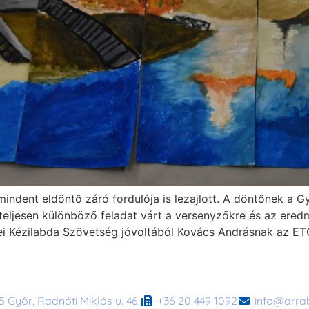
ndent eldöntő záró fordulója is lezajlott. A döntőnek a G
teljesen különböző feladat várt a versenyzőkre és az ered
i Kézilabda Szövetség jóvoltából Kovács Andrásnak az ET
 Győr, Radnóti Miklós u. 46.
+36 20 449 1092
info@arra