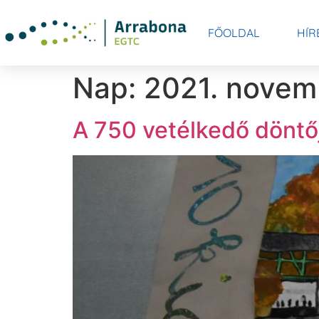
FŐOLDAL
HÍR
Nap:
2021. novem
A 750 vetélkedő döntő