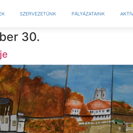
EK
SZERVEZETÜNK
PÁLYÁZATAINK
AKTÍ
ber 30.
je