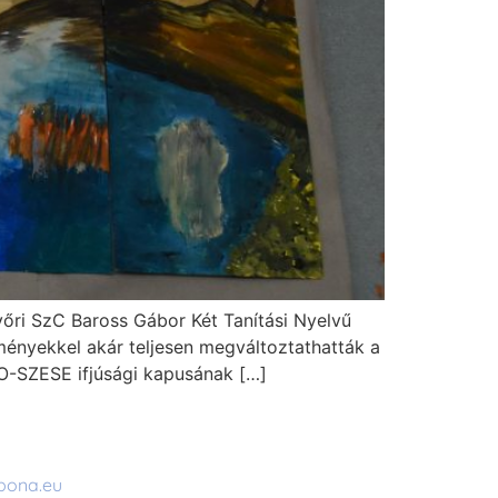
yőri SzC Baross Gábor Két Tanítási Nyelvű
ményekkel akár teljesen megváltoztathatták a
O-SZESE ifjúsági kapusának […]
bona.eu