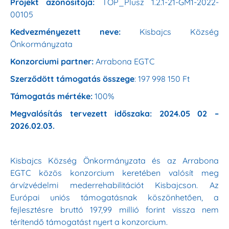
Projekt azonosítója:
TOP_Plusz 1.2.1-21-GM1-2022-
00105
Kedvezményezett neve:
Kisbajcs Község
Önkormányzata
Konzorciumi partner:
Arrabona EGTC
Szerződött támogatás összege
: 197 998 150 Ft
Támogatás mértéke:
100%
Megvalósítás tervezett időszaka: 2024.05 02 –
2026.02.03.
Kisbajcs Község Önkormányzata és az Arrabona
EGTC közös konzorcium keretében valósít meg
árvízvédelmi mederrehabilitációt Kisbajcson. Az
Európai uniós támogatásnak köszönhetően, a
fejlesztésre bruttó 197,99 millió forint vissza nem
térítendő támogatást nyert a konzorcium.