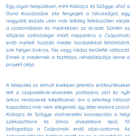
Egy olyan településen, mint Kisbajcs és Szőgye, ahol a
Duna évszázadok óta fenyegeti a lakosságot, egy
nagyobb esőzés után már lelkileg felkészülten várják
a csatornákban és medrekben az árvizet. Szintén az
időjárás szélsőségei miatt napjainkra a Csápolnoki
erdő mellett húzódó meder hordalékkal feltöltődött,
sok helyen bokros, fás vagy nádas területté változott.
Ennek a medernek a tisztítása, rehabilitációja lenne a
projekt célja.
A település az elmúlt években jelentős erőfeszítéseket
tett a csapadékvíz-elvezetés javítására, zárt és nyílt
árkos rendszerek kiépítésével, ám a jelenlegi hálózat
kapacitása már nem elegendő, így áttervezésre szorul.
Kisbajcs és Szőgye vízelvezetési koncepciója a helyi
szikkasztásra és árkos elvezetésre épül, fő
befogadója a Csápolnoki erdő aljai-csatorna. Az
éghajlatváltozás hatásai miatt egyre gyakoribbak az