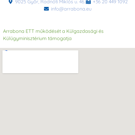
9025 Győr, Radnóti Miklós u. 46.
+36 20 449 1092
info@arrabona.eu
Arrabona ETT működését a Külgazdasági és
Külügyminisztérium támogatja