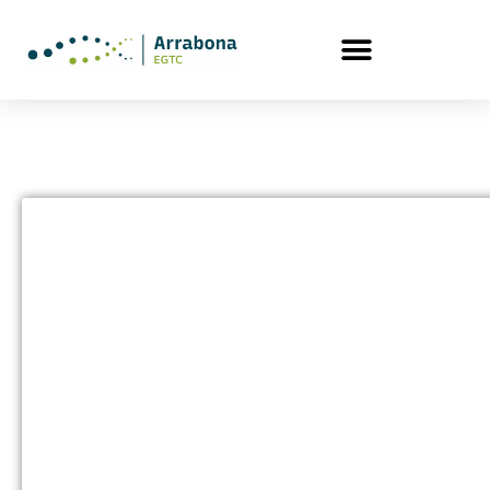
Árvízvédelmi
mederrehabilitác
Kisbajcson