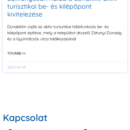
turisztikai be- és kilépőpont
kivitelezése
Dunakilitin zajlik az aktív turisztikai többfunkciós be- és
kilépőpont építése, mely a települést átszelő Zátonyi-Dunaág
és a Gyümölcsös utca találkozásánál
TOVÁBB >>
2023-09-05
Kapcsolat