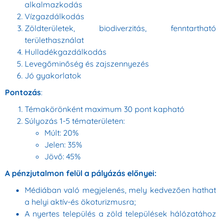
alkalmazkodás
Vízgazdálkodás
Zöldterületek, biodiverzitás, fenntartható
területhasználat
Hulladékgazdálkodás
Levegőminőség és zajszennyezés
Jó gyakorlatok
Pontozás
:
Témakörönként maximum 30 pont kapható
Súlyozás 1-5 tématerületen:
Múlt: 20%
Jelen: 35%
Jövő: 45%
A pénzjutalmon felül a pályázás előnyei:
Médiában való megjelenés, mely kedvezően hathat
a helyi aktív-és ökoturizmusra;
A nyertes település a zöld települések hálózatához