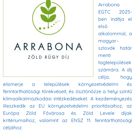
Arrabona
EGTC 2025-
ben indítja el
első
alkalommal, a
magyar–
szlovák határ
menti
tagtelepülések
számára. A díj
célja, hogy
elismerje a települések környezetvédelmi és
fenntarthatósági törekvéseit, és ösztönözze a helyi szintű
klímaalkalmazkodási intézkedéseket. A kezdeményezés
illeszkedik az EU környezetvédelmi prioritásaihoz, az
Európa Zöld Fővárosa és Zöld Levele díjak
kritériumaihoz, valamint az ENSZ 11. fenntarthatósági
céljához.