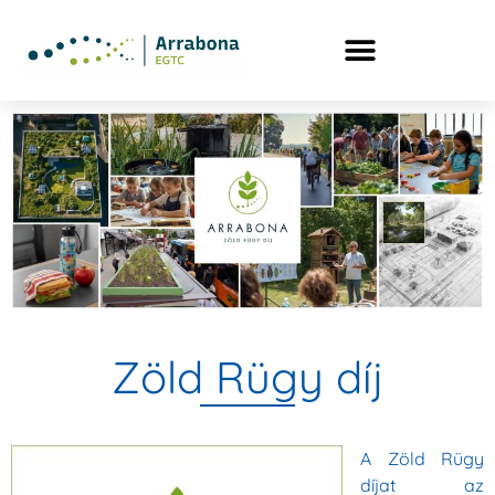
Zöld Rügy díj
A Zöld Rügy
díjat az