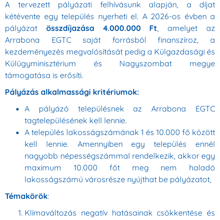
A tervezett pályázati felhívásunk alapján, a díjat
kétévente egy település nyerheti el. A 2026-os évben a
pályázat
összdíjazása 4.000.000 Ft
, amelyet az
Arrabona EGTC saját forrásból finanszíroz, a
kezdeményezés megvalósítását pedig a Külgazdasági és
Külügyminisztérium és Nagyszombat megye
támogatása is erősíti.
Pályázás alkalmassági kritériumok:
A pályázó településnek az Arrabona EGTC
tagtelepülésének kell lennie.
A település lakosságszámának 1 és 10.000 fő között
kell lennie. Amennyiben egy település ennél
nagyobb népességszámmal rendelkezik, akkor egy
maximum 10.000 főt meg nem haladó
lakosságszámú városrésze nyújthat be pályázatot,
Témakörök
:
Klímaváltozás negatív hatásainak csökkentése és