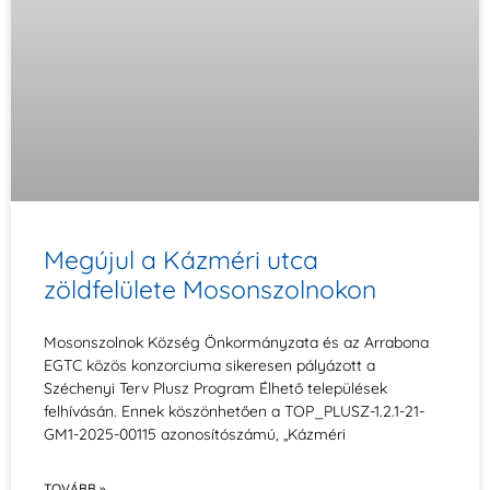
Megújul a Kázméri utca
zöldfelülete Mosonszolnokon
Mosonszolnok Község Önkormányzata és az Arrabona
EGTC közös konzorciuma sikeresen pályázott a
Széchenyi Terv Plusz Program Élhető települések
felhívásán. Ennek köszönhetően a TOP_PLUSZ-1.2.1-21-
GM1-2025-00115 azonosítószámú, „Kázméri
TOVÁBB »