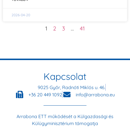
2026-04-20
1
2
3
…
41
Kapcsolat
9025 Győr, Radnóti Miklós u. 46.
+36 20 449 1092
info@arrabona.eu
Arrabona ETT működését a Külgazdasági és
Külügyminisztérium támogatja