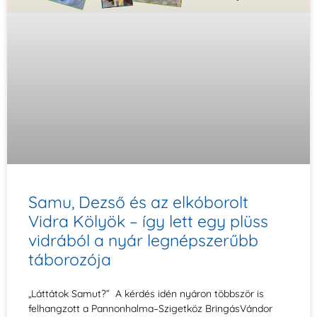
Samu, Dezső és az elkóborolt
Vidra Kölyök – így lett egy plüss
vidrából a nyár legnépszerűbb
táborozója
„Láttátok Samut?” A kérdés idén nyáron többször is
felhangzott a Pannonhalma–Szigetköz BringásVándor