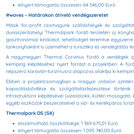
elnyert támogatás összesen: 64 546,00 Euró
#waves – Határokon átívelő vendégszeretet
Másik for-profit csomagunk szálláshelyek és szolgáltat
dunaszerdahelyi Thermalpark fürdő területén új konyh
gasztronómiai kínálatot, lehetőséget teremtve egyszerre
tankonyhaként is üzemelhet a turisztika és vendéglátás te
A nagymegyeri Thermal Corvinus fürdő a vendégek igén
kemping kiépítéséhez nyert forrást a projektben. A für
népszerű karaván-turizmusra alapozva alakítja ki kemping 
Ebben a projektcsomagban a magyar oldalon szintén k
kapacitásbővítése és szolgáltatásfejlesztése történ
infrastruktúra kiépítésével (vizesblokk, kültéri mosogató,
egyéb eszközök beszerzésével a vízi- és kerékpáros turiz
Thermalpark DS (SK)
elszámolható összköltsége: 1 369 675,01 Euró
elnyert támogatás összesen: 1 095 740,00 Euró