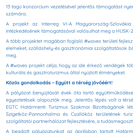
13 tagú konzorcium vezetésével jelentős támogatást nyer
számára.
A projekt az Interreg VI-A Magyarország-Szlovákia 
intézkedésének támogatásával valósulhat meg a HUSK-24
A több projektet magában foglaló #waves területi fejleszt
elemeket, szálláshely-és gasztronómiai szolgáltatások bő
meg.
A #waves projekt célja, hogy az ide érkező vendégek több
kulturális és gasztroturizmus által nyújtott élményeket.
Közös gondolkodás – Együtt a térség jövőéért!
A pályázat benyújtását évek óta tartó együttműködés
egyeztetések alapozták meg. Jelentős lépés volt a térs
EGTC Határmenti Turizmus Szakmai Bizottságának lét
Szigetköz-Pannonhalma és Csallóköz területének turiz
szolgáltatói partnerhálózat fejlesztésére, a tudásmegoszt
A beadott pályázatunkat az áprilisban tartott Határ