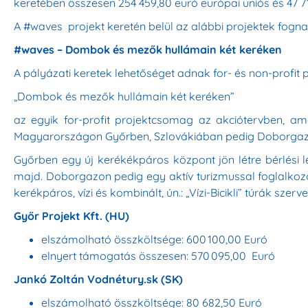
keretében összesen 254 459,80 euró európai uniós és 47 7
A #waves projekt keretén belül az alábbi projektek fogn
#waves – Dombok és mezők hullámain két keréken
A pályázati keretek lehetőséget adnak for- és non-profi
„Dombok és mezők hullámain két keréken”
az egyik for-profit projektcsomag az akciótervben, ame
Magyarországon Győrben, Szlovákiában pedig Doborgazo
Győrben egy új kerékékpáros központ jön létre bérlési le
majd. Doborgazon pedig egy aktív turizmussal foglalkozó
kerékpáros, vízi és kombinált, ún.: „Vízi-Bicikli” túrák szerv
Győr Projekt Kft. (HU)
elszámolható összköltsége: 600 100,00 Euró
elnyert támogatás összesen: 570 095,00 Euró
Jankó Zoltán Vodnétury.sk (SK)
elszámolható összköltsége: 80 682,50 Euró