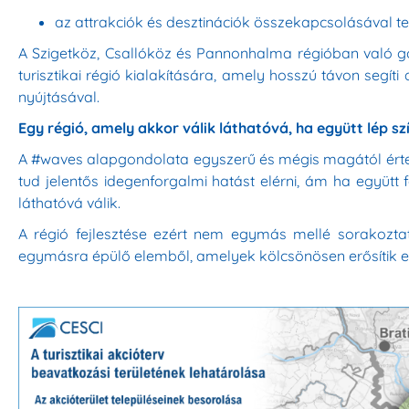
az attrakciók és desztinációk összekapcsolásával t
A Szigetköz, Csallóköz és Pannonhalma régióban való g
turisztikai régió kialakítására, amely hosszú távon segíti 
nyújtásával.
Egy régió, amely akkor válik láthatóvá, ha együtt lép sz
A #waves alapgondolata egyszerű és mégis magától értetőd
tud jelentős idegenforgalmi hatást elérni, ám ha együtt
láthatóvá válik.
A régió fejlesztése ezért nem egymás mellé sorakoztat
egymásra épülő elemből, amelyek kölcsönösen erősítik 