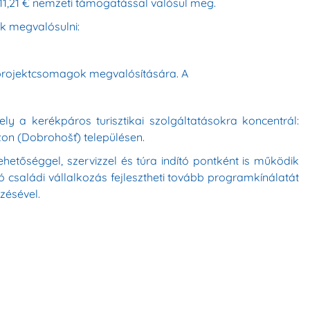
11,21 € nemzeti támogatással valósul meg.
ak megvalósulni:
t projektcsomagok megvalósítására. A
ly a kerékpáros turisztikai szolgáltatásokra koncentrál:
n (Dobrohošť) településen.
hetőséggel, szervizzel és túra indító pontként is működik
 családi vállalkozás fejlesztheti tovább programkínálatát
ezésével.