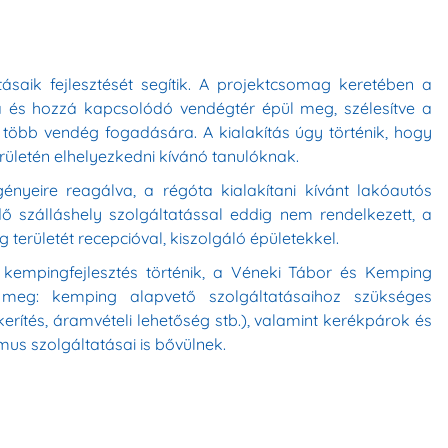
ásaik fejlesztését segítik. A projektcsomag keretében a
a és hozzá kapcsolódó vendégtér épül meg, szélesítve a
 több vendég fogadására. A kialakítás úgy történik, hogy
rületén elhelyezkedni kívánó tanulóknak.
yeire reagálva, a régóta kialakítani kívánt lakóautós
dő szálláshely szolgáltatással eddig nem rendelkezett, a
területét recepcióval, kiszolgáló épületekkel.
empingfejlesztés történik, a Véneki Tábor és Kemping
ik meg: kemping alapvető szolgáltatásaihoz szükséges
 kerítés, áramvételi lehetőség stb.), valamint kerékpárok és
mus szolgáltatásai is bővülnek.