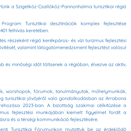
tünk a Szigetköz-Csallóköz-Pannonhalma turisztikai régió
Program Turisztikai desztinációk komplex fejlesztése
01 felhívás keretében.
és részeként régió kerékpáros- és vízi turizmus fejlesztési
vítését, valamint látogatómenedzsment fejlesztést valósul
 és minőségi időt töltsenek a régióban, élvezve az aktív,
ek, worshopok, fórumok, tanulmányutak, műhelymunkák,
ég turisztikai jövőjéről való gondolkodásban az Arrabona
rehozása 2023-ban. A bizottság szakmai célkitűzése a
mus fejlesztési munkájában kiemelt figyelmet fordít a
ásra és a térségi kommunikáció fejlesztésére.
menti Turisztikai Fórumunkon mutattuk be az érdeklődő