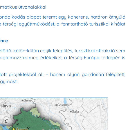
ematikus útvonalakkal
ondolkodás alapot teremt egy koherens, határon átnyúló
a térségi együttműködést, a fenntartható turisztikai kínálat
ínre
ő: külön-külön egyik település, turisztikai attrakció sem
 fogalmazzák meg értékeiket, a térség Európa térképén is
ott projektekből áll – hanem olyan gondosan felépített,
egymást.