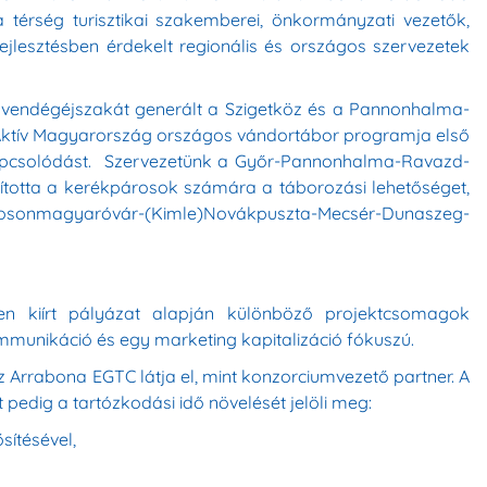
érség turisztikai szakemberei, önkormányzati vezetők,
i fejlesztésben érdekelt regionális és országos szervezetek
er vendégéjszakát generált a Szigetköz és a Pannonhalma-
 Aktív Magyarország országos vándortábor programja első
ikapcsolódást. Szervezetünk a Győr-Pannonhalma-Ravazd-
ította a kerékpárosok számára a táborozási lehetőséget,
Mosonmagyaróvár-(Kimle)Novákpuszta-Mecsér-Dunaszeg-
en kiírt pályázat alapján különböző projektcsomagok
munikáció és egy marketing kapitalizáció fókuszú.
Arrabona EGTC látja el, mint konzorciumvezető partner. A
t pedig a tartózkodási idő növelését jelöli meg:
sítésével,