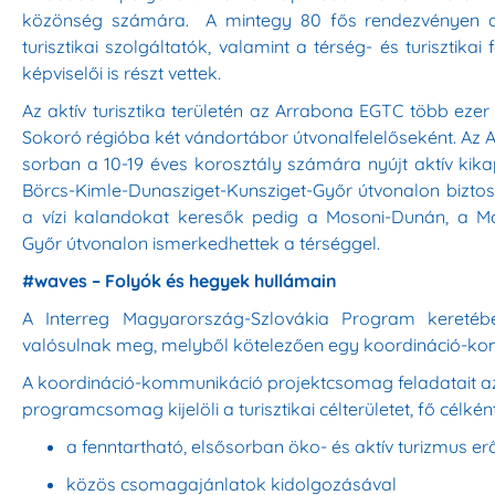
közönség számára. A mintegy 80 fős rendezvényen a t
turisztikai szolgáltatók, valamint a térség- és turisztika
képviselői is részt vettek.
Az aktív turisztika területén az Arrabona EGTC több ez
Sokoró régióba két vándortábor útvonalfelelőseként. Az
sorban a 10-19 éves korosztály számára nyújt aktív k
Börcs-Kimle-Dunasziget-Kunsziget-Győr útvonalon biztos
a vízi kalandokat keresők pedig a Mosoni-Dunán, a 
Győr útvonalon ismerkedhettek a térséggel.
#waves – Folyók és hegyek hullámain
A Interreg Magyarország-Szlovákia Program keretéb
valósulnak meg, melyből kötelezően egy koordináció-kom
A koordináció-kommunikáció projektcsomag feladatait az 
programcsomag kijelöli a turisztikai célterületet, fő célkén
a fenntartható, elsősorban öko- és aktív turizmus erő
közös csomagajánlatok kidolgozásával