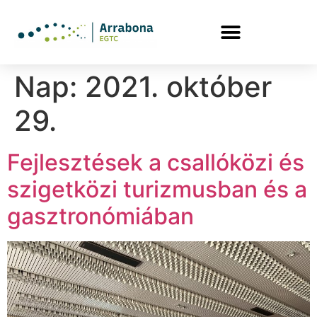
Nap:
2021. október
29.
Fejlesztések a csallóközi és
szigetközi turizmusban és a
gasztronómiában