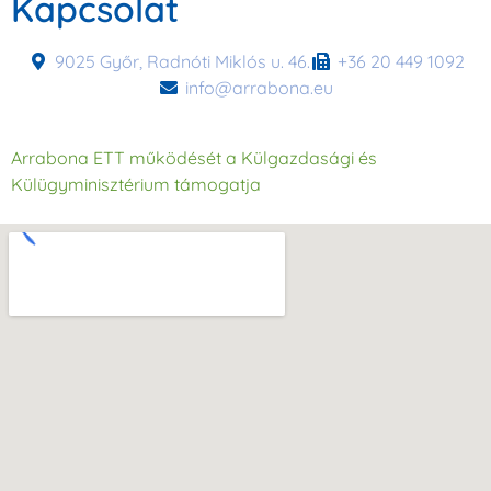
Kapcsolat
9025 Győr, Radnóti Miklós u. 46.
+36 20 449 1092
info@arrabona.eu
Arrabona ETT működését a Külgazdasági és
Külügyminisztérium támogatja