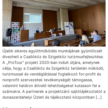
Újabb sikeres együttműködés munkájának gyümölcsét
élvezheti a Csallóköz és Szigetköz turizmusfejlesztése.
A ,,ProTour” projekt 2020-ban indult útjára, amelynek
célja, hogy a Csallóköz és Szigetköz területén működő,
turizmussal és vendéglátással foglalkozó for-profit és
nonprofit szervezetek tevékenységét támogassa,
valamint határon átívelő lehetőségeket kutasson fel a
számukra. A partnerek a projektzáró sajtótájékoztatót a
dunaszerdahelyi Üzleti és tájékoztató központban […]