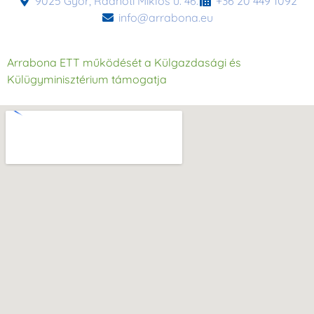
9025 Győr, Radnóti Miklós u. 46.
+36 20 449 1092
info@arrabona.eu
Arrabona ETT működését a Külgazdasági és
Külügyminisztérium támogatja