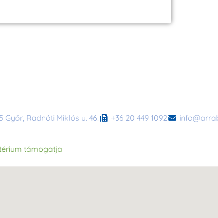
 Győr, Radnóti Miklós u. 46.
+36 20 449 1092
info@arra
térium támogatja