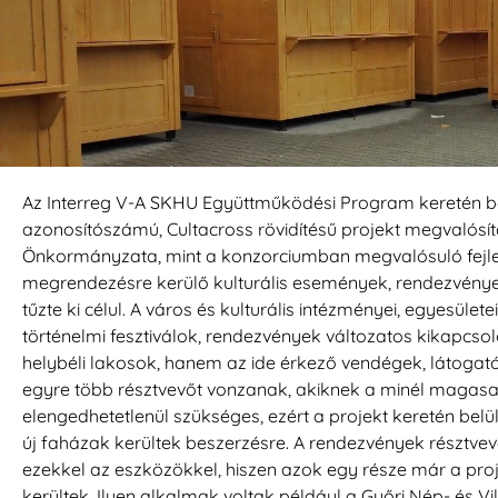
Az Interreg V-A SKHU Együttműködési Program keretén b
azonosítószámú, Cultacross rövidítésű projekt megvalós
Önkormányzata, mint a konzorciumban megvalósuló fejle
megrendezésre kerülő kulturális események, rendezvények, 
tűzte ki célul. A város és kulturális intézményei, egyesületei
történelmi fesztiválok, rendezvények változatos kikapcso
helybéli lakosok, hanem az ide érkező vendégek, látogat
egyre több résztvevőt vonzanak, akiknek a minél magasa
elengedhetetlenül szükséges, ezért a projekt keretén belül
új faházak kerültek beszerzésre. A rendezvények résztvevő
ezekkel az eszközökkel, hiszen azok egy része már a proj
kerültek. Ilyen alkalmak voltak például a Győri Nép- és Vi