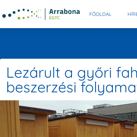
FŐOLDAL
HÍR
Lezárult a győri fa
beszerzési folyama