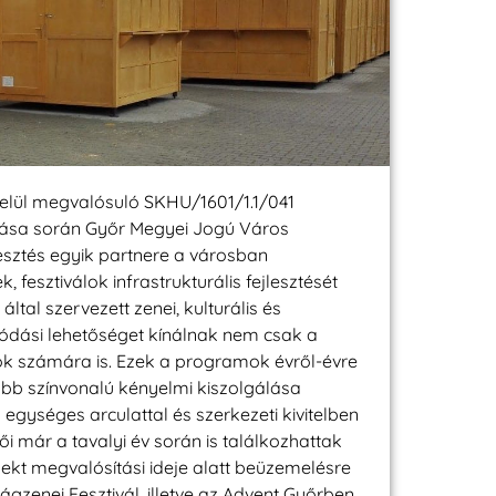
elül megvalósuló SKHU/1601/1.1/041
ítása során Győr Megyei Jogú Város
sztés egyik partnere a városban
fesztiválok infrastrukturális fejlesztését
 által szervezett zenei, kulturális és
lódási lehetőséget kínálnak nem csak a
ók számára is. Ezek a programok évről-évre
bb színvonalú kényelmi kiszolgálása
 egységes arculattal és szerkezeti kivitelben
i már a tavalyi év során is találkozhattak
ekt megvalósítási ideje alatt beüzemelésre
lágzenei Fesztivál, illetve az Advent Győrben