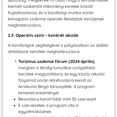
Bizottság, melyeknek fő célja, hogy a tématerületek
kiemelt szakértőit intézményi keretek között
foglalkoztassa, és a bizottsági munka során
kimagasló szakmai operatív feladatok kerüljenek
meghatározásra.
2.3. Operatív szint – konkrét akciók
A bizottságok segítségével a pályázatban az alábbi
aktivitások kerültek meghatározásra:
Turizmus szakmai fórum (2024 április)
,
melyben a térség turisztikai szolgáltatói
kerültek megszólításra, és egy közös alkotói
folyamat során létrehozásra került az
Arrabona Bingó társasjáték. A program
kimeneti eredményei:
Bevonásra került több mint 30 szervezet
E szervezetek a program óta is
együttműködnek