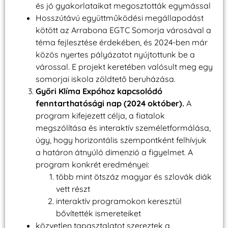
és jó gyakorlataikat megosztották egymással
Hosszútávú együttműködési megállapodást
kötött az Arrabona EGTC Somorja városával a
téma fejlesztése érdekében, és 2024-ben már
közös nyertes pályázatot nyújtottunk be a
várossal. E projekt keretében valósult meg egy
somorjai iskola zöldtető beruházása.
Győri Klíma Expóhoz kapcsolódó
fenntarthatósági nap (2024 október).
A
program kifejezett célja, a fiatalok
megszólítása és interaktív személetformálása,
úgy, hogy horizontális szempontként felhívjuk
a határon átnyúló dimenzió a figyelmet. A
program konkrét eredményei:
több mint ötszáz magyar és szlovák diák
vett részt
interaktív programokon keresztül
bővítették ismereteiket
közvetlen tapasztalatot szereztek a