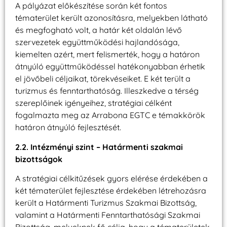
A pályázat előkészítése során két fontos
tématerület került azonosításra, melyekben látható
és megfogható volt, a határ két oldalán lévő
szervezetek együttműködési hajlandósága,
kiemelten azért, mert felismerték, hogy a határon
átnyúló együttműködéssel hatékonyabban érhetik
el jövőbeli céljaikat, törekvéseiket. E két terült a
turizmus és fenntarthatóság. Illeszkedve a térség
szereplőinek igényeihez, stratégiai célként
fogalmazta meg az Arrabona EGTC e témakkörök
határon átnyúló fejlesztését.
2.2. Intézményi szint – Határmenti szakmai
bizottságok
A stratégiai célkitűzések gyors elérése érdekében a
két tématerület fejlesztése érdekében létrehozásra
került a Határmenti Turizmus Szakmai Bizottság,
valamint a Határmenti Fenntarthatósági Szakmai