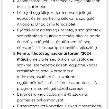
Azonosításra került a térség 42 legjelentősebb
turisztikai értéke
Létrejött egy kifejezetten innovatív jellegű
edukációs és marketing célokat is szolgáló
Arrabona Bingo című társasjáték
E játékkal mind térség üzenetei, a szolgáltatók
szolgáltatásai eljutnak a térség lakói és az ide
érkező vendégekhez. (Határmenti térség
népszerűsítés és európai identitás fejlesztés)
Fenntarthatósági szakmai fórum (2024
május),
mely a térség önkormányzatok és
szakmai szervezetek közötti együttműködés
erősítését célozta. A program a
tudásmegosztásra és a szakmai
együttműködés erősítésére összpontosult. A
program eredményei között szerepel:
Bevonásra került több mint 40 szakmai
partner és önkormányzat
E szervezeteket közvetlenül sikerült összekötni,