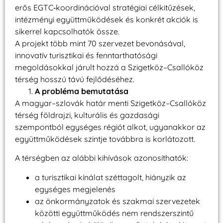
erős EGTC‑koordinációval stratégiai célkitűzések,
intézményi együttműködések és konkrét akciók is
sikerrel kapcsolhatók össze.
A projekt több mint 70 szervezet bevonásával,
innovatív turisztikai és fenntarthatósági
megoldásokkal járult hozzá a Szigetköz–Csallóköz
térség hosszú távú fejlődéséhez.
A probléma bemutatása
A magyar–szlovák határ menti Szigetköz–Csallóköz
térség földrajzi, kulturális és gazdasági
szempontból egységes régiót alkot, ugyanakkor az
együttműködések szintje továbbra is korlátozott.
A térségben az alábbi kihívások azonosíthatók:
a turisztikai kínálat széttagolt, hiányzik az
egységes megjelenés
az önkormányzatok és szakmai szervezetek
közötti együttműködés nem rendszerszintű