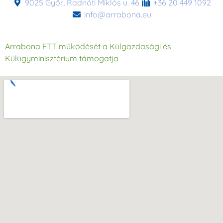
9025 Győr, Radnóti Miklós u. 46.
+36 20 449 1092
info@arrabona.eu
Arrabona ETT működését a Külgazdasági és
Külügyminisztérium támogatja