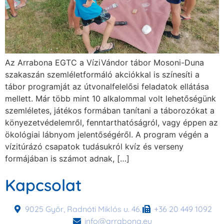
Az Arrabona EGTC a VíziVándor tábor Mosoni-Duna
szakaszán szemléletformáló akciókkal is színesíti a
tábor programját az útvonalfelelősi feladatok ellátása
mellett. Már több mint 10 alkalommal volt lehetőségünk
szemléletes, játékos formában tanítani a táborozókat a
könyezetvédelemről, fenntarthatóságról, vagy éppen az
ökológiai lábnyom jelentőségéről. A program végén a
vízitúrázó csapatok tudásukról kvíz és verseny
formájában is számot adnak, […]
Kapcsolat
9025 Győr, Radnóti Miklós u. 46.
+36 20 449 1092
info@arrabona.eu