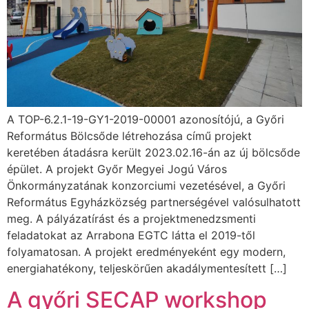
A TOP-6.2.1-19-GY1-2019-00001 azonosítójú, a Győri
Református Bölcsőde létrehozása című projekt
keretében átadásra került 2023.02.16-án az új bölcsőde
épület. A projekt Győr Megyei Jogú Város
Önkormányzatának konzorciumi vezetésével, a Győri
Református Egyházközség partnerségével valósulhatott
meg. A pályázatírást és a projektmenedzsmenti
feladatokat az Arrabona EGTC látta el 2019-től
folyamatosan. A projekt eredményeként egy modern,
energiahatékony, teljeskörűen akadálymentesített […]
A győri SECAP workshop