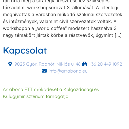
tartotta meg a stratégia készítéséhez szükséges
társadalmi workshopsorozat 3. állomását. A jelenlegi
meghívottak a városban működő szakmai szervezetek
és intézmények, valamint civil szervezetek voltak. A
workshopon a „world coffee” módszert használva 3
nagy témakört jártak körbe a résztvevők, úgymint […]
Kapcsolat
9025 Győr, Radnóti Miklós u. 46.
+36 20 449 1092
info@arrabona.eu
Arrabona ETT működését a Külgazdasági és
Külügyminisztérium támogatja