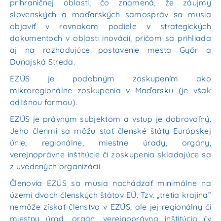
prihraničnej oblasti, čo znamená, že záujmy
slovenských a maďarských samospráv sa musia
objaviť v rovnakom podiele v strategických
dokumentoch v oblasti inovácií, pričom sa prihliada
aj
na rozhodujúce postavenie mesta Győr a
Dunajská Streda.
EZÚS je podobným zoskupením ako
mikroregionálne zoskupenia v Maďarsku (je však
odlišnou formou).
EZÚS je právnym subjektom a vstup je dobrovoľný.
Jeho členmi sa môžu stať členské štáty Európskej
únie, regionálne, miestne úrady, orgány,
verejnoprávne inštitúcie či zoskupenia skladajúce sa
z uvedených organizácií.
Členovia EZÚS sa musia nachádzať minimálne na
území dvoch členských štátov EÚ. Tzv. „tretia krajina”
nemôže získať členstvo v EZÚS, ale jej regionálny či
miestny úrad, orgán, verejnoprávna inštitúcia (v