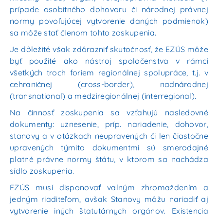
prípade osobitného dohovoru či národnej právnej
normy povoľujúcej vytvorenie daných podmienok)
sa môž
e stať členom tohto zoskupenia.
Je dôležité však zdôrazniť skutočnosť, že EZÚS môže
byť použité ako nástroj spoločenstva v rámci
všetkých troch foriem regionálnej spolupráce, t.j. v
cehraničnej (cross-border), nadnárodnej
(transnational) a me
dziregionálnej (interregional).
Na činnosť zoskupenia sa vzťahujú nasledovné
dokumenty: uznesenie, príp. nariadenie, dohovor,
stanovy a v otázkach neupravených či len čiastočne
upravených týmito dokumentmi sú smerodajné
platné právne normy štátu, v ktoro
m sa nachádza
sídlo zoskupenia.
EZÚS musí disponovať valným zhromaždením a
jedným riaditeľom, avšak Stanovy môžu nariadiť aj
vytvorenie iných štatutárnych orgánov. Existencia