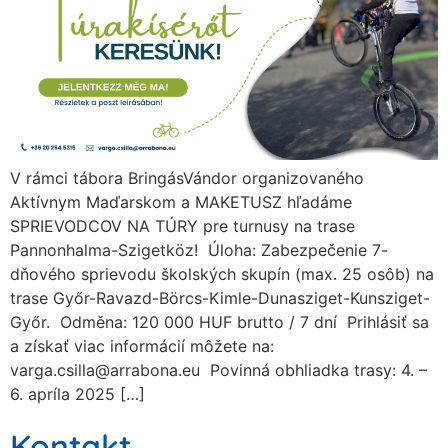
V rámci tábora BringásVándor organizovaného
Aktívnym Maďarskom a MAKETUSZ hľadáme
SPRIEVODCOV NA TÚRY pre turnusy na trase
Pannonhalma-Szigetköz! Úloha: Zabezpečenie 7-
dňového sprievodu školských skupín (max. 25 osôb) na
trase Győr-Ravazd-Börcs-Kimle-Dunasziget-Kunsziget-
Győr. Odměna: 120 000 HUF brutto / 7 dní Prihlásiť sa
a získať viac informácií môžete na:
varga.csilla@arrabona.eu
Povinná obhliadka trasy: 4. –
6. apríla 2025 […]
Kontakt