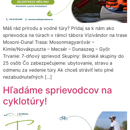
Máš rád prírodu a vodné túry? Pridaj sa k nám ako
sprievodca na túrach v rámci tábora Vízivándor na trase
Mosoni-Duna! Trasa: Mosonmagyaróvár –
Kimle/Novákpuszta – Mecsér – Dunaszeg – Győr
Trvanie: 7-dňový sprievod Skupiny: školské skupiny do
25 osôb Čo zabezpečujeme: ubytovanie, stravu a
odmenu za vedenie túry Ak chceš stráviť leto plné
nezabudnuteľných […]
Hľadáme sprievodcov na
cyklotúry!